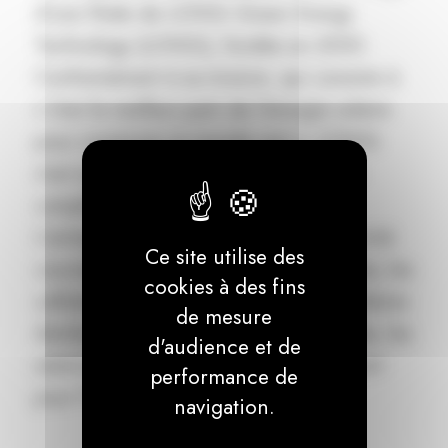
d’une filiale de LONGi Green Energy
Technology (LONGi), fondée en 2000.
Conformément à sa mission, qui consiste à
« tirer le meilleur parti de l’énergie solaire
pour construire un monde vert », LONGi
s’est engagée dans une transformation
complète du scénario énergétique.
L’entreprise a créé cinq secteurs d’activité
Ce site utilise des
couvrant le mono-silicium, les plaquettes, les
cookies à des fins
cellules et les modules, les solutions solaires
de mesure
distribuées commerciales et industrielles, les
d'audience et de
solutions d’énergie verte et l’équipement
performance de
pour l’hydrogène.
navigation.