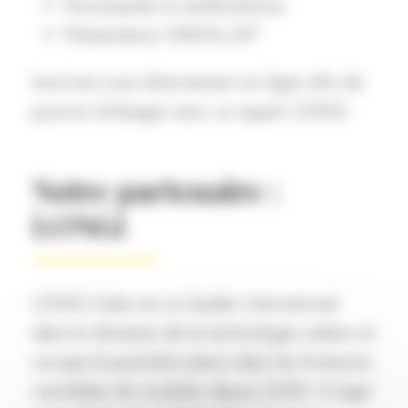
Nouveautés et améliorations
Présentation HIMO6-LR7
Inscrivez-vous directement en ligne afin de
pouvoir échanger avec un expert LONGi.
Notre partenaire :
LONGi
LONGi Solar est un leader international
dans le domaine de la technologie solaire et
occupe la première place dans les livraisons
mondiales de modules depuis 2020. Il s’agit