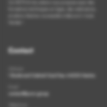
Ce NETFLIX du solaire vous propose aussi des
formations techniques en ligne, des webinaires,
et pleins d’autres nouveautés à découvrir toute
l’année !
Contact
Adresse
1 Boulevard Gabriel Guist’hau 44000 Nantes
Email
contact@powr.group
Téléphone