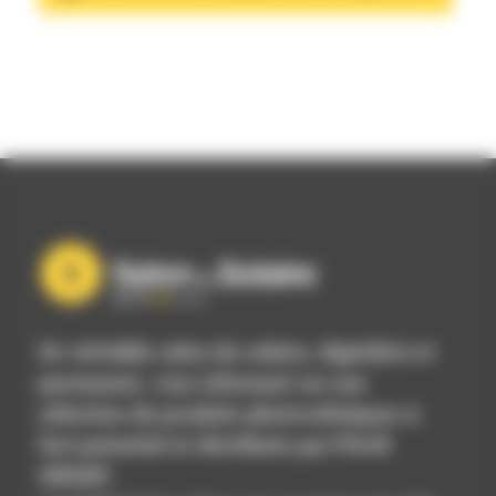
Un véritable salon du solaire, digitalisé et
permanent, vous informant sur une
sélection de produits photovoltaïques à
fort potentiel et distribués par POwR
GROUP.