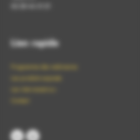
02 28 44 31 21
Lien rapide
Programme des webinaires
Les produits exposés
Les intervenant.e.s
Contact