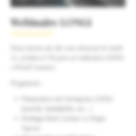
Webinaire LONGi
Nous serons ravi de vous retrouver le mardi
1
octobre à 11h pour un webinaire LONGi
er
x POwR Connect.
Programme :
Présentation de l’entreprise LONGi
(marché, bankabilité, etc…)
Stratégie Back Contact vs Ntype
Topcon