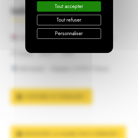
Tout accepter
Info Webinaire
Tout refuser
Personnaliser
MARDI 1
OCTOBRE 2024 à 11H00
er
⏱ Durée : 45min – 1h00
Intervenant : L’équipe LONGi France
S'INSCRIRE AU WEBINAIRE !
RETROUVEZ LA GAMME SUR LE WEBSHOP !