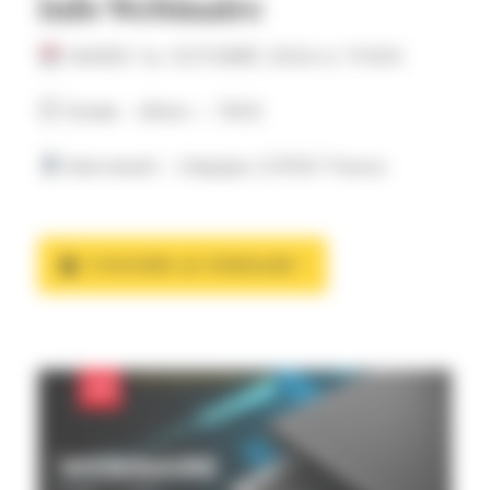
Info Webinaire
MARDI 1
OCTOBRE 2024 à 11H00
er
⏱ Durée : 45min – 1h00
Intervenant : L’équipe LONGi France
S'INSCRIRE AU WEBINAIRE !