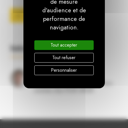
de mesure
d'audience et de
S'INSCRIRE AU WEBINAIRE
performance de
navigation.
Tout accepter
Intervenant
Tout refuser
Personnaliser
Aurélien Capron
Responsable Grands Projets - Achats
modules chez POwR GROUP