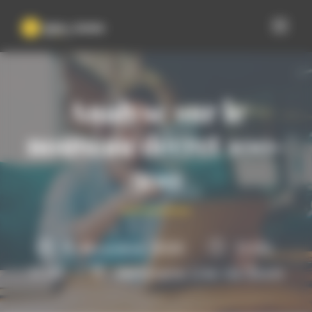
Panneau de gestion des cookies
Analyse sur le
nouveau décret 100-
500
9 décembre 2020
11:00-
11:45
Webinaire Live via Zoom