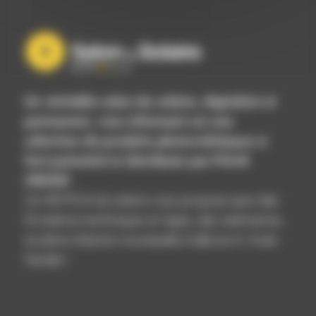
Un véritable salon du solaire, digitalisé et
permanent, vous informant sur une
sélection de produits photovoltaïques à
fort potentiel et distribués par POwR
GROUP.
Ce NETFLIX du solaire vous propose aussi des
formations techniques en ligne, des webinaires,
et pleins d’autres nouveautés à découvrir toute
l’année !