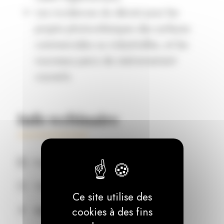
Les incidences du décret pour les
projets photovoltaïques des surfaces
commerciales ou industrielles, et les
nouveaux parcs de stationnement
couverts
Info webinaire
9 décembre 2020
11:00 - 11:45
Ce site utilise des
cookies à des fins
Webinaire Live via Zoom