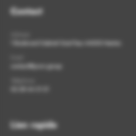
Contact
Adresse
1 Boulevard Gabriel Guist’hau 44000 Nantes
Email
contact@powr.group
Téléphone
02 28 44 31 21
Lien rapide