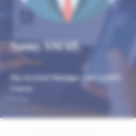
Samy SMAIL
Key Account Manager chez LONGI
France