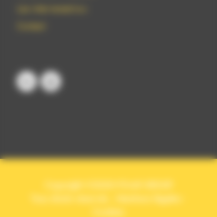
Les intervenant.e.s
Contact
Copyright ©2020 POwR GROUP
Tous droits réservés -
Mentions légales
-
Cookies