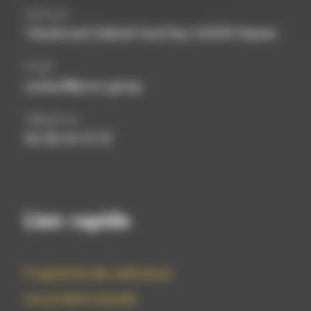
Adresse
1 Boulevard Gabriel Guist’hau 44000 Nantes
Email
contact@powr.group
Téléphone
02 28 44 31 21
Lien rapide
Programme des webinaires
Les produits exposés