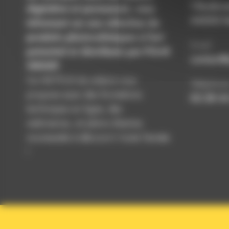
1 Bouleva
digitalisé et permanent, vous
44000 N
informant sur une sélection de
produits photovoltaïques à fort
Email
potentiel et distribués par POwR
contact@
GROUP.
Ce NETFLIX du solaire vous
Téléphon
propose aussi des formations
02 28 44
techniques en ligne, des
webinaires, et pleins d’autres
nouveautés à découvrir toute l’année
!