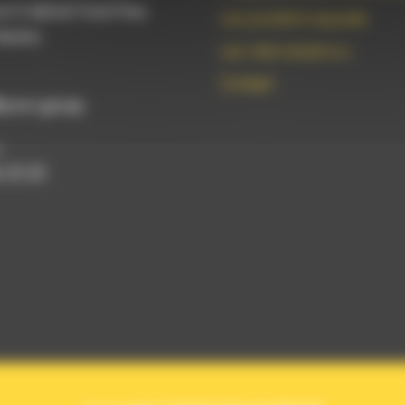
rd Gabriel Guist’hau
Les produits exposés
antes
Les intervenant.e.s
Contact
powr.group
e
 31 21