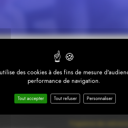
 utilise des cookies à des fins de mesure d'audien
performance de navigation.
Tout accepter
Tout refuser
Personnaliser
ct
Lien rapide
Programme des webinair