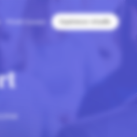
Expérience virtuelle
s
POwR Connect
rt
 SOFAR