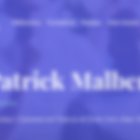
Webinaires
Formations
Replays
Intervenant
atrick Malbe
cteur Commercial France et Dom-Tom chez